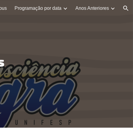
pus
Programação por data
Anos Anteriores
ion
s