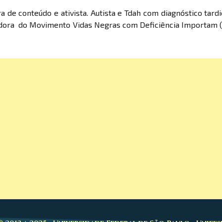
ra de conteúdo e ativista. Autista e Tdah com diagnóstico tardi
dadora do Movimento Vidas Negras com Deficiência Importam (V