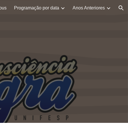
pus
Programação por data
Anos Anteriores
ion