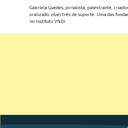
Gabriela Guedes, jornalista, palestrante, criado
oralizado, nível três de suporte. Uma das fun
no Instituto VNDI.