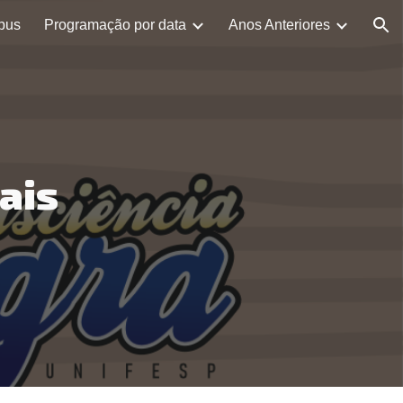
pus
Programação por data
Anos Anteriores
ion
ais