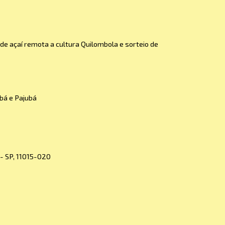
de açaí remota a cultura Quilombola e sorteio de
ubá e Pajubá
 - SP, 11015-020