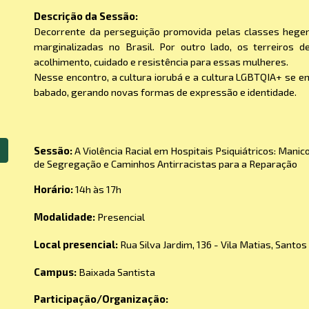
Descrição da Sessão:
Decorrente da perseguição promovida pelas classes hege
marginalizadas no Brasil. Por outro lado, os terreiro
acolhimento, cuidado e resistência para essas mulheres.
Nesse encontro, a cultura iorubá e a cultura LGBTQIA+ se e
babado, gerando novas formas de expressão e identidade.
Sessão:
A Violência Racial em Hospitais Psiquiátricos: Mani
de Segregação e Caminhos Antirracistas para a Reparação
Horário:
14
h às 1
7
h
Modalidade:
Presencial
Local presencial:
Rua Silva Jardim, 136 - Vila Matias, Santos
Campus:
Baixada Santista
Participação/Organização: