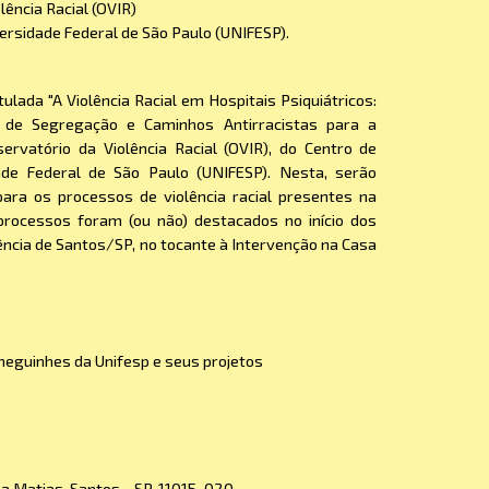
lência Racial (OVIR)
ersidade Federal de São Paulo (UNIFESP).
lada "A Violência Racial em Hospitais Psiquiátricos:
s de Segregação e Caminhos Antirracistas para a
rvatório da Violência Racial (OVIR), do Centro de
ade Federal de São Paulo (UNIFESP). Nesta, serão
ara os processos de violência racial presentes na
 processos foram (ou não) destacados no início dos
ência de Santos/SP, no tocante à Intervenção na Casa
neguinhes da Unifesp e seus projetos
ila Matias, Santos - SP, 11015-020