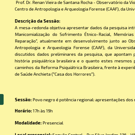
Prof. Dr. Renan Vieira de Santana Rocha - Observatório da Vio
Centro de Antropologia e Arqueologia Forense (CAAF), da Univ
Descrição da Sessão:
A mesa-redonda objetiva apresentar dados da pesquisa intitu
Manicomialização do Sofrimento Étnico-Racial, Memória
Reparação", atualmente em desenvolvimento junto ao Obse
Antropologia e Arqueologia Forense (CAAF), da Universid
discutidos dados preliminares da pesquisa, que apontam p
história psiquiátrica brasileira e o quanto estes mesmos
caminhos da Reforma Psiquiátrica Brasileira, frente à experi
de Saúde Anchieta ("Casa dos Horrores").
Sessão:
Povo negro é potência regional: apresentações dos 
Horário:
17h às 19h
Modalidade:
Presencial
Local presencial:
Saguão Central - Rua Silva Jardim, 136 - V