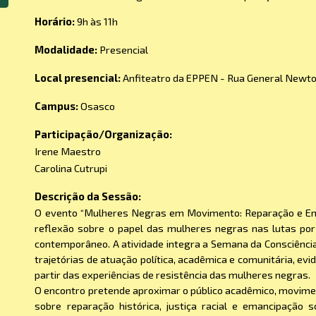
Horário:
9
h às 1
1
h
Modalidade:
Presencial
Local presencial:
Anfiteatro da EPPEN - Rua General Newton
Campus:
Osasco
Participação/Organização:
Irene Maestro
Carolina Cutrupi
Descrição da Sessão:
O evento “Mulheres Negras em Movimento: Reparação e Em
reflexão sobre o papel das mulheres negras nas lutas por 
contemporâneo. A atividade integra a Semana da Consciênci
trajetórias de atuação política, acadêmica e comunitária, e
partir das experiências de resistência das mulheres negras.
O encontro pretende aproximar o público acadêmico, movimen
sobre reparação histórica, justiça racial e emancipação