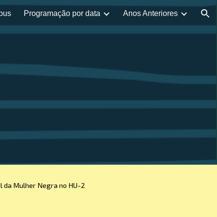
pus
Programação por data
Anos Anteriores
ion
l da Mulher Negra no HU-2