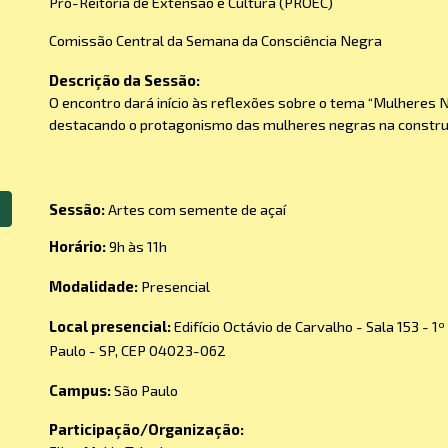
Pró-Reitoria de Extensão e Cultura (PROEC)
Comissão Central da Semana da Consciência Negra
Descrição da Sessão:
O encontro dará início às reflexões sobre o tema “Mulheres
destacando o protagonismo das mulheres negras na construçã
Sessão:
Artes com semente de açaí
Horário:
9h às 1
1
h
Modalidade:
Presencial
Local presencial:
Edifício Octávio de Carvalho - Sala 153 - 1
Paulo - SP, CEP 04023-062
Campus:
São Paulo
Pa
rticipação/Organização
: