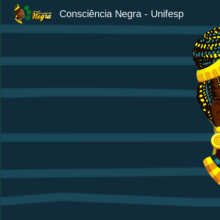
Consciência Negra - Unifesp
Sk