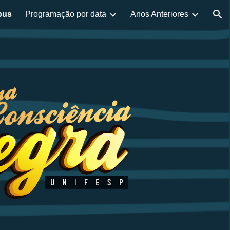
pus
Programação por data
Anos Anteriores
ion